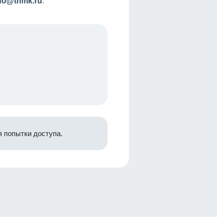
nfo@tnmk.ru
.
 попытки доступа.