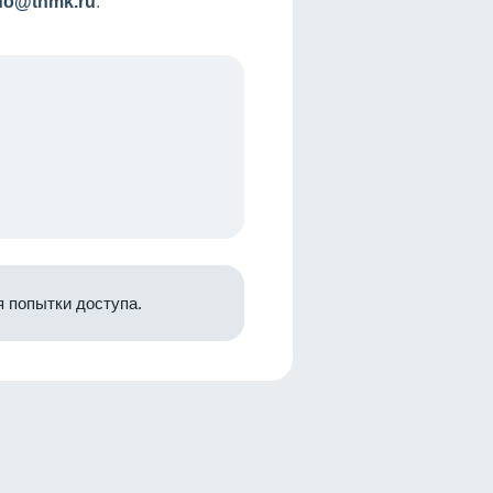
nfo@tnmk.ru
.
 попытки доступа.