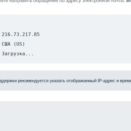
ете направить обращение по адресу электронной почты:
i
216.73.217.85
США (US)
Загрузка...
ддержки рекомендуется указать отображаемый IP-адрес и время