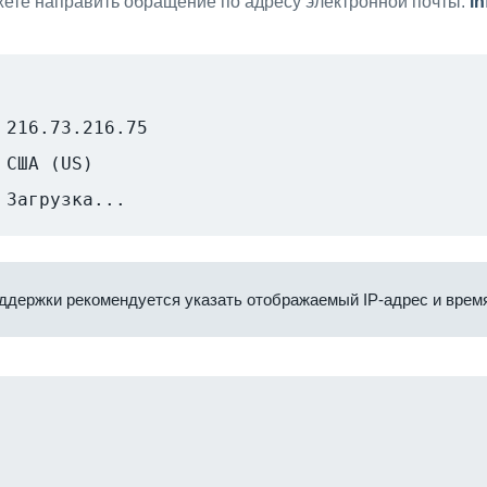
ете направить обращение по адресу электронной почты:
i
216.73.216.75
США (US)
Загрузка...
ддержки рекомендуется указать отображаемый IP-адрес и время