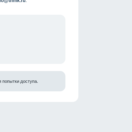
nfo@tnmk.ru
.
 попытки доступа.