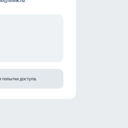
nfo@tnmk.ru
.
 попытки доступа.